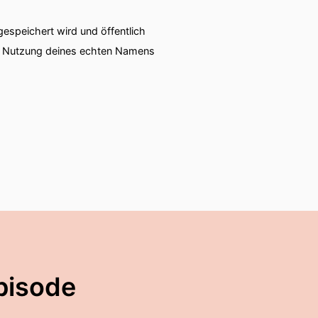
speichert wird und öffentlich
en Menschen.
ie Nutzung deines echten Namens
und dann geht's wieder.
e oder ...
pisode