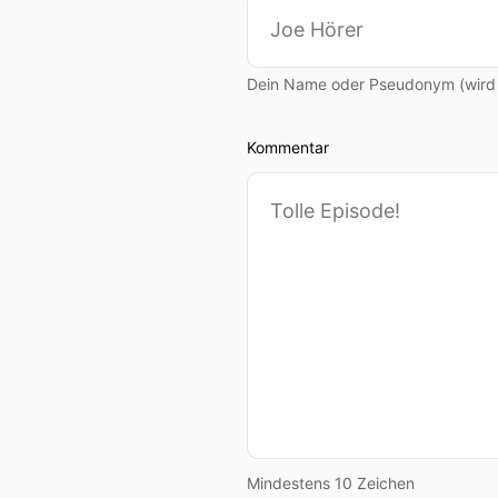
00:00:54: So bei mir und b
00:00:57: Ja?
Dein Name oder Pseudonym (wird ö
00:00:59: Man kennt ja do
Kommentar
00:01:04: Und dieses Wort T
00:01:10: Weil die Anlagen 
Abhängigkeiten gibt, das is
00:01:27: Würde ich denke
00:01:28: Die sind ja ... 
00:01:32: So.
00:01:32: Mhm.
Mindestens 10 Zeichen