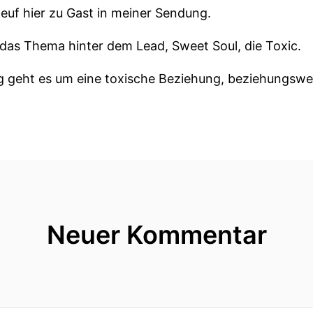
euf hier zu Gast in meiner Sendung.
das Thema hinter dem Lead, Sweet Soul, die Toxic.
geht es um eine toxische Beziehung, beziehungsweise
en.
ng mit toxischen Beziehungen?
 schon mal
Neuer Kommentar
öfter, dieses Wort toxische Beziehung.
 Thema zu sein.
r das mal auch angeguckt.