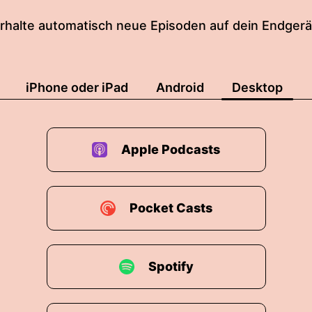
rhalte automatisch neue Episoden auf dein Endgerä
 ist natürlich
ig.
iPhone oder iPad
Android
Desktop
hvollziehen.
ten habe ich mal darüber nachgedacht, dass ich hab
oder ein Bier oder irgendeine Suchtmittel vor sich leg
Apple Podcasts
al bewusst machen kann, wie will ich mich danach f
Pocket Casts
enschen zum Übrigen.
man die jetzt benutzt sozusagen, ob um etwas zu fü
Spotify
e Frage ganz gut, wie will ich mich danach fühlen?
h mich fühlen, wenn ich diese Zigarette geraucht habe