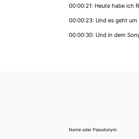
00:00:21: Heute habe ich R
00:00:23: Und es geht um 
00:00:30: Und in dem Song 
Abhängigkeit von Mensch
00:00:38: Hast du Erfahru
00:00:42: Hast du so was
00:00:42: gehabt?
00:00:43: Ich lese das ja 
00:00:47: Scheint also ein
Name oder Pseudonym
00:00:50: Klar, ich hab mi