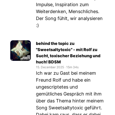
Impulse, Inspiration zum
Weiterdenken, Menschliches.
Der Song fühlt, wir analysieren
:)
behind the topic zu
"Sweetsaltytoxic" - mit Rolf zu
Sucht, toxischer Beziehung und
huch! BDSM
15. December 2025
‧
15m 34s
Ich war zu Gast bei meinem
Freund Rolf und habe ein
ungescriptetes und
gemütliches Gespräch mit ihm
über das Thema hinter meinem
Song Sweetsaltytoxic geführt.
Dabei kam raus, dass er dabei